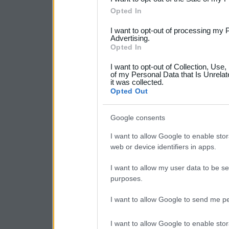
Please note that this web
Opted In
services and may gather an
I want to opt-out of processing my 
Advertising.
not limited to your visit o
Opted In
grant or deny consent to Go
I want to opt-out of Collection, Use
your data for below specif
of my Personal Data that Is Unrelat
it was collected.
consent section.
Opted Out
Google consents
I want to allow Google to enable stor
web or device identifiers in apps.
I want to allow my user data to be se
purposes.
I want to allow Google to send me pe
I want to allow Google to enable stor