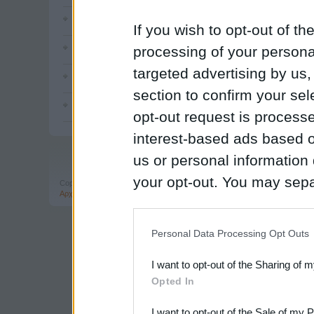
Ενημέρωση φοιτητών και αποφοίτων Λογοθερα
If you wish to opt-out of the
Τακτική Γενική Συνέλευση και Αρχαιρεσίες
| 15 
processing of your personal
targeted advertising by us
Εκτακτη γενική συνέλευση
| 11 Νοεμβρίου 2007
section to confirm your sel
Πρώτη τακτική γενική συνελευση και αρχαιρεσίε
opt-out request is proces
interest-based ads based o
us or personal information d
your opt-out. You may separ
Copyright © Σ.Λ.Λ.Ε. 2008-2026
Αρχική Σελίδα
|
Επικοινωνία
| website by
theratron
disclosure of your personal
IAB’s list of downstream pa
Personal Data Processing Opt Outs
also be disclosed by us to 
I want to opt-out of the Sharing of 
Downstream Participants
th
Opted In
third parties.
I want to opt-out of the Sale of my 