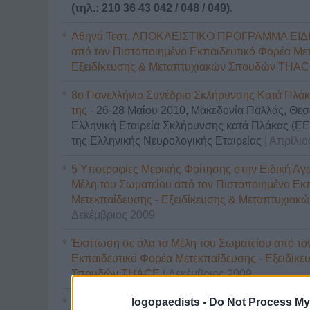
(τηλ.: 210 36 43 042 / 048 / 049)
.
Αθηνά Τεστ. ΑΠΟΚΛΕΙΣΤΙΚΟ ΠΡΟΓΡΑΜΜΑ ΕΙ
από τον Πιστοποιημένο Εκπαιδευτικό Φορέα Με
Εξειδίκευσης & Μεταπτυχιακών Σπουδών THA
8ο Πανελλήνιο Συνέδριο Σκλήρυνσης Κατά Πλάκα
της
- 26-28 Μαΐου 2010, Μακεδονία Παλλάς, Θεσ
Ελληνική Εταιρεία Σκλήρυνσης κατά Πλάκας (ΕΕ
της Ελληνικής Νευρολογικής Εταιρείας
| Απρίλι
5 Υποτροφίες Μερικής Φοίτησης στην Ειδική Αγ
Μέλη του Σωματείου από τον Πιστοποιημένο Εκ
Μετεκπαίδευσης - Εξειδίκευσης & Μεταπτυχι
Δεκέμβριος 2009
Έκπτωση σε όλα τα Μέλη του Σωματείου από το
Εκπαιδευτικό Φορέα Μετεκπαίδευσης - Εξειδίκ
Σπουδών THACE
| Δεκέμβριος 2009
Ημερίδα μόνο για τα Μέλη του Σωματείου
| Νοέμ
logopaedists -
Do Not Process My