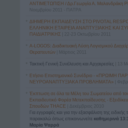
ΑΝΤΙΜΕΤΩΠΙΣΗ / Δρ.Γεωργία Α. Μαλανδράκη
Νοεμβρίου 2011 - ΠΑΤΡΑ
ΔΙΗΜΕΡΗ ΕΚΠΑΙΔΕΥΣΗ ΣΤΟ PIVOTAL RESPO
ΕΛΛΗΝΙΚΗ ΕΤΑΙΡΕΙΑ ΑΝΑΠΤΥΞΙΑΚΗΣ ΚΑΙ Σ
ΠΑΙΔΙΑΤΡΙΚΗΣ
| 22-23 Οκτωβρίου 2011
Α-LOGOS: Διαδικτυακή Λύση Λογισμικού Διαχεί
Θεραπευτών
| Μάρτιος 2011
Τακτική Γενική Συνέλευση και Αρχαιρεσίες
| 13 
Ετήσιο Επιστημονικό Συνέδριο - «ΠΡΩΙΜΗ Π
ΝΕΥΡΟΑΝΑΠΤΥΞΙΑΚΑ ΠΡΟΒΛΗΜΑΤΑ»
| Φεβ
Έκπτωση σε όλα τα Μέλη του Σωματείου από το
Εκπαιδευτικό Φορέα Μετεκπαίδευσης - Εξειδίκ
Σπουδών THACE
| Δεκέμβριος 2010
Για εγγραφές και για την εξασφάλιση της ειδικής
παρακαλώ όπως επικοινωνείτε
καθημερινά 13:3
Μαρία Ψαρρά