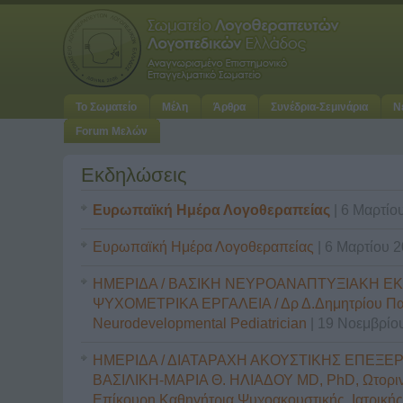
Το Σωματείο
Μέλη
Άρθρα
Συνέδρια-Σεμινάρια
Ν
Forum Μελών
Εκδηλώσεις
Ευρωπαϊκή Ημέρα Λογοθεραπείας
| 6 Μαρτίο
Ευρωπαϊκή Ημέρα Λογοθεραπείας
| 6 Μαρτίου 
ΗΜΕΡΙΔΑ / ΒΑΣΙΚΗ ΝΕΥΡΟΑΝΑΠΤΥΞΙΑΚΗ ΕΚ
ΨΥΧΟΜΕΤΡΙΚΑ ΕΡΓΑΛΕΙΑ / Δρ Δ.Δημητρίου Πα
Neurodevelopmental Pediatrician
| 19 Νοεμβρίο
ΗΜΕΡΙΔΑ / ΔΙΑΤΑΡΑΧΗ ΑΚΟΥΣΤΙΚΗΣ ΕΠΕΞΕΡΓ
ΒΑΣΙΛΙΚΗ-ΜΑΡΙΑ Θ. ΗΛΙΑΔΟΥ MD, PhD, Ωτορι
Επίκουρη Καθηγήτρια Ψυχοακουστικής, Ιατρική