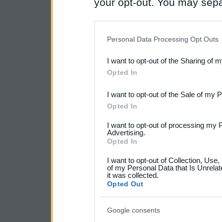
your opt-out. You may separ
disclosure of your personal
IAB’s list of downstream pa
Personal Data Processing Opt Outs
also be disclosed by us to 
I want to opt-out of the Sharing of 
Downstream Participants
th
Opted In
third parties.
I want to opt-out of the Sale of my 
Please note that this web
Opted In
services and may gather an
I want to opt-out of processing my 
Advertising.
not limited to your visit o
Opted In
grant or deny consent to Go
I want to opt-out of Collection, Use
your data for below specif
of my Personal Data that Is Unrelat
it was collected.
consent section.
Opted Out
Google consents